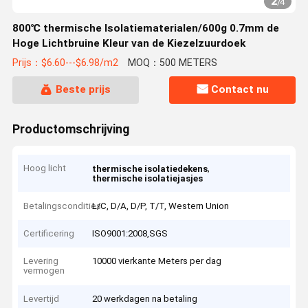
2
/
4
800℃ thermische Isolatiematerialen/600g 0.7mm de
Hoge Lichtbruine Kleur van de Kiezelzuurdoek
Prijs：$6.60---$6.98/m2
MOQ：500 METERS
Beste prijs
Contact nu
Productomschrijving
Hoog licht
,
thermische isolatiedekens
thermische isolatiejasjes
Betalingscondities
L/C, D/A, D/P, T/T, Western Union
Certificering
ISO9001:2008,SGS
Levering
10000 vierkante Meters per dag
vermogen
Levertijd
20 werkdagen na betaling