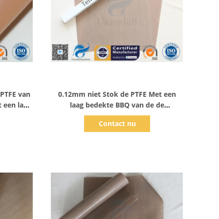
Toon details
 PTFE van
0.12mm niet Stok de PTFE Met een
 een laag
laag bedekte BBQ van de de
van de
Ovenvoering van de Grillmat Mat van
Contact nu
het het Siliconebaksel