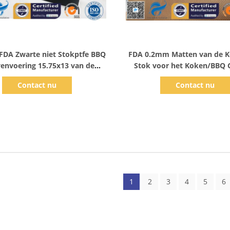
Toon details
Toon details
DA Zwarte niet Stokptfe BBQ
FDA 0.2mm Matten van de K
envoering 15.75x13 van de
Stok voor het Koken/BBQ G
Grillmat“
Oven filtert Voerin
Contact nu
Contact nu
1
2
3
4
5
6