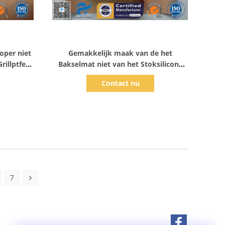
Toon details
oper niet
Gemakkelijk maak van de het
rillptfe
Bakselmat niet van het Stoksilicone
g
van de het Voedselrang het Koperptfe
Contact nu
Deklaag schoon
7