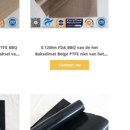
Toon details
PTFE BBQ
0.12Mm FDA BBQ van de het
aksel van
Bakselmat Beige PTFE niet van het
een laag
Stoksilicone Ovenvoering
Contact nu