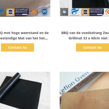
Toon details
Toon details
Q met hoge weerstand en de
BBQ van de voedselrang Zwa
bestendige Mat van het het
Grillmat 33 x 40cm niet
ebaksel van de Grill niet Stok
Contact nu
Contact nu