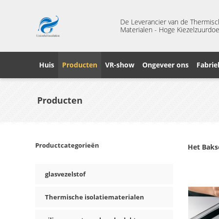
De Leverancier van de Thermisc
Materialen - Hoge Kiezelzuurdoe
Huis
Producten
VR-show
Ongeveer ons
Fabrie
Producten
Productcategorieën
Het Bakse
glasvezelstof
Thermische isolatiematerialen