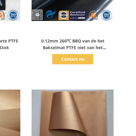
Toon details
rte PTFE
0.12mm 260℃ BBQ van de het
 Stok
Bakselmat PTFE niet van het
Stoksilicone Grillmat 33x40cm
Contact nu