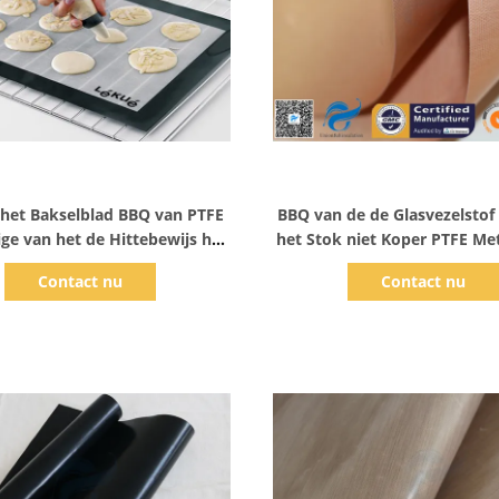
Toon details
Toon details
 het Bakselblad BBQ van PTFE
BBQ van de de Glasvezelstof
tige van het de Hittebewijs het
het Stok niet Koper PTFE Met
Siliconemat
bedekte het Voedselrang 
Contact nu
Contact nu
Siliconemat