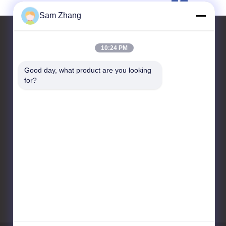
Sam Zhang
10:24 PM
Contacteer ons
Good day, what product are you looking 
for?
Unionfull (Insulation) Group
Ltd.
Het Technologiepark van
textiel, No.35 Jingbianshi
Rd, Jiaxing, Zhejiang-
Provincie, China
86--18668332131
admin@unionfullinsulation.com