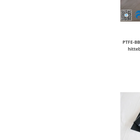
PTFE-BB
hitte
Silicon