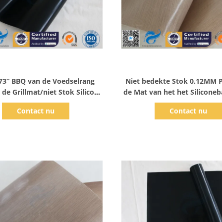
Toon details
Toon details
73“ BBQ van de Voedselrang
Niet bedekte Stok 0.12MM 
de Grillmat/niet Stok Silicone
de Mat van het het Siliconeb
Kokende Bladen
Ovenvoering/33x40cm met 
Contact nu
Contact nu