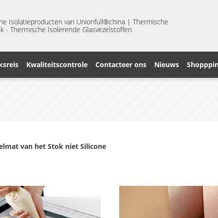
he Isolatieproducten van Unionfull®china | Thermische
k - Thermische Isolerende Glasvezelstoffen
ksreis
Kwaliteitscontrole
Contacteer ons
Nieuws
Shopppin
lmat van het Stok niet Silicone