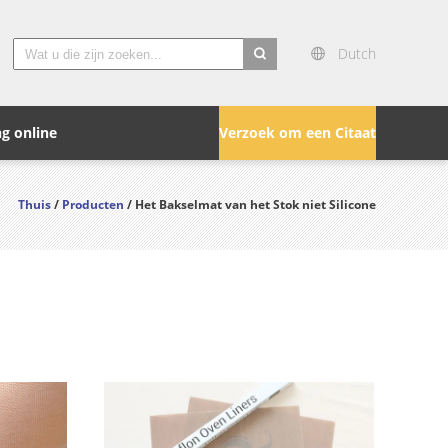
Dutch
search
g online
Verzoek om een Citaat
Thuis
/
Producten
/ Het Bakselmat van het Stok niet Silicone