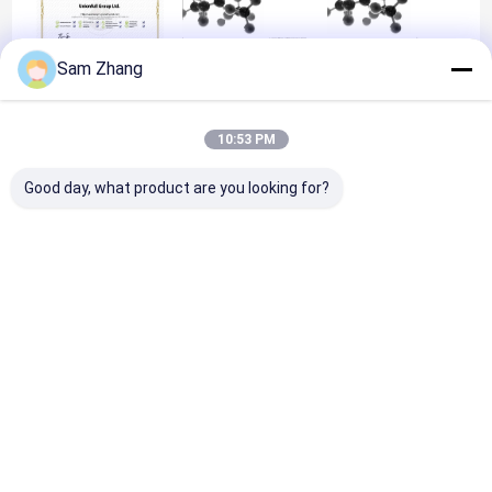
Sam Zhang
Manufacturer
IMO Part5
BS 476 -7
Certificate
10:53 PM
Good day, what product are you looking for?
IMO MSC 307(88)
IMO MSC 307(88)
FTPC Part 2
FTPC Part 1
Thuis
Ongeveer
Contacteer
Desktop
ons
ons
Site