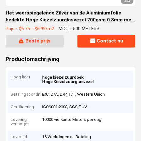
2
/
4
Het weerspiegelende Zilver van de Aluminiumfolie
bedekte Hoge Kiezelzuurglasvezel 700gsm 0.8mm met
een laag
Prijs：$6.75---$6.99/m2
MOQ：500 METERS
Beste prijs
Contact nu
Productomschrijving
Hoog licht
,
hoge kiezelzuurdoek
Hoge Kiezelzuurglasvezel
Betalingscondities
L/C, D/A, D/P, T/T, Western Union
Certificering
ISO9001:2008, SGS;TUV
Levering
10000 vierkante Meters per dag
vermogen
Levertijd
16 Werkdagen na Betaling