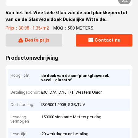
2
/
4
Van het het Weefsele Glas van de surfplankkeperstof
van de de Glasvezeldoek Duidelijke Witte de
Glasvezelstof
Prijs：$0.98--1.35/m2
MOQ：500 METERS
Beste prijs
Contact nu
Productomschrijving
Hoog licht
,
de doek van de surfplankglasvezel
vezel - glasstof
Betalingscondities
L/C, D/A, D/P, T/T, Western Union
Certificering
ISO9001:2008, SGS;TUV
Levering
150000 vierkante Meters per dag
vermogen
Levertijd
20 werkdagen na betaling