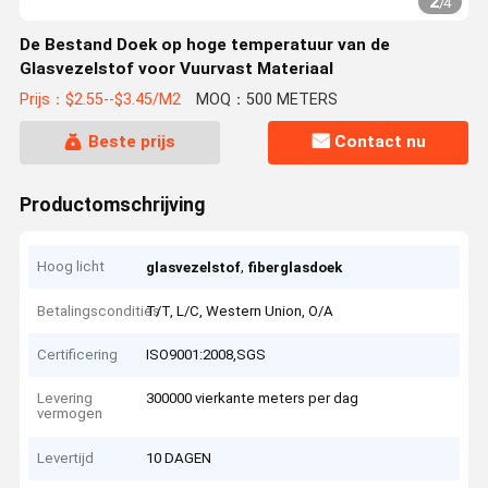
2
/
4
De Bestand Doek op hoge temperatuur van de
Glasvezelstof voor Vuurvast Materiaal
Prijs：$2.55--$3.45/M2
MOQ：500 METERS
Beste prijs
Contact nu
Productomschrijving
Hoog licht
,
glasvezelstof
fiberglasdoek
Betalingscondities
T/T, L/C, Western Union, O/A
Certificering
ISO9001:2008,SGS
Levering
300000 vierkante meters per dag
vermogen
Levertijd
10 DAGEN