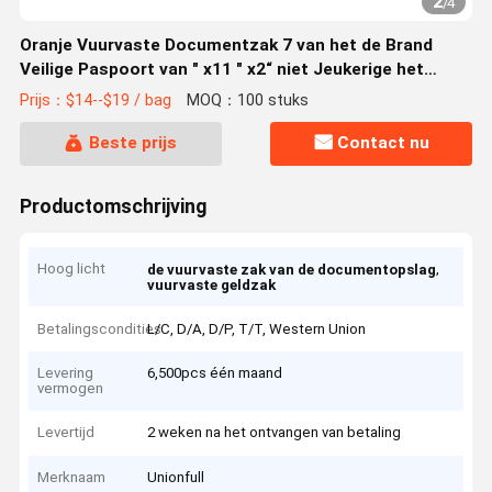
2
/
4
Oranje Vuurvaste Documentzak 7 van het de Brand
Veilige Paspoort van " x11 " x2“ niet Jeukerige het
Contante geldzak
Prijs：$14--$19 / bag
MOQ：100 stuks
Beste prijs
Contact nu
Productomschrijving
Hoog licht
,
de vuurvaste zak van de documentopslag
vuurvaste geldzak
Betalingscondities
L/C, D/A, D/P, T/T, Western Union
Levering
6,500pcs één maand
vermogen
Levertijd
2 weken na het ontvangen van betaling
Merknaam
Unionfull