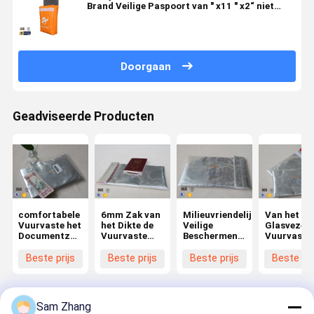
Brand Veilige Paspoort van " x11 " x2“ niet
Jeukerige het Contante geldzak
Doorgaan
Geadviseerde Producten
comfortabele
6mm Zak van
Milieuvriendelijke
Van het de
Vuurvaste het
het Dikte de
Veilige
Glasvezel
Documentzak
Vuurvaste
Beschermende
Vuurvaste
van de
Document/Vuurvaste
Vuurvaste
Document
Glasvezeldoek/Vuurvaste
Contant
Zak 6,7“ x
van de
Beste prijs
Beste prijs
Beste prijs
Beste pri
Contant
geldzak
10,6“ van de
aluminiumf
geldzak
Documentopslag
de Zak Vlo
Oppervlak
17 X 27 cm
Sam Zhang