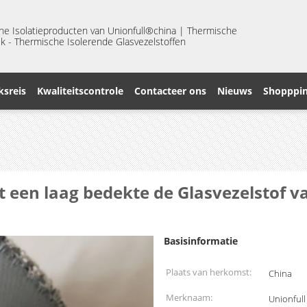
he Isolatieproducten van Unionfull®china | Thermische
k - Thermische Isolerende Glasvezelstoffen
ksreis
Kwaliteitscontrole
Contacteer ons
Nieuws
Shopppin
t een laag bedekte de Glasvezelstof 
Basisinformatie
Plaats van herkomst:
China
Merknaam:
Unionfull