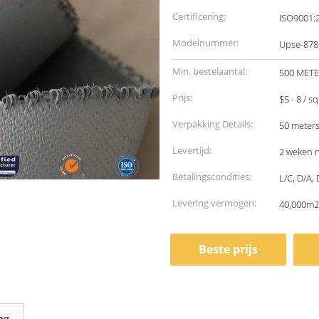
Certificering:
ISO9001:
Modelnummer:
Upse-87
Min. bestelaantal:
500 MET
Prijs:
$5 - 8 / 
Verpakking Details:
50 meters
Levertijd:
2 weken n
Betalingscondities:
L/C, D/A,
Levering vermogen:
40,000m2
Beste prijs
ng