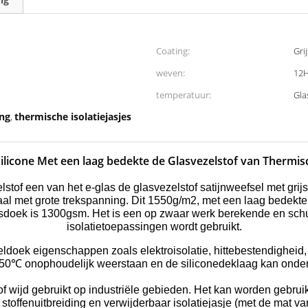
Coating:
Gri
weven:
12H
temperatuur:
Gla
ing
thermische isolatiejasjes
,
ilicone Met een laag bedekte de Glasvezelstof van Thermisc
lstof een van het e-glas de glasvezelstof satijnweefsel met grij
aal met grote trekspanning. Dit 1550g/m2, met een laag bedekte 
doek is 1300gsm. Het is een op zwaar werk berekende en schur
isolatietoepassingen wordt gebruikt.
zeldoek eigenschappen zoals elektroisolatie, hittebestendighei
 550℃ onophoudelijk weerstaan en de siliconedeklaag kan ond
of wijd gebruikt op industriële gebieden. Het kan worden gebrui
e stoffenuitbreiding en verwijderbaar isolatiejasje (met de mat v