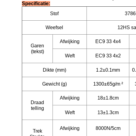
Specificatie:
Stof
3786
Weefsel
12HS sat
Afwijking
EC9 33 4x4
Garen
(tekst)
Weft
EC9 33 4x2
Dikte (mm)
1.2±0.1mm
0
Gewicht (g)
1300±65g/m ²
Afwijking
18±1.8cm
Draad
telling
Weft
13±1.3cm
Afwijking
8000N/5cm
Trek