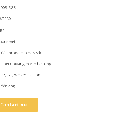
2008, SGS
86D250
ERS
square meter
 één broodje in polyzak
a het ontvangen van betaling
 D/P, T/T, Western Union
 één dag
Contact nu