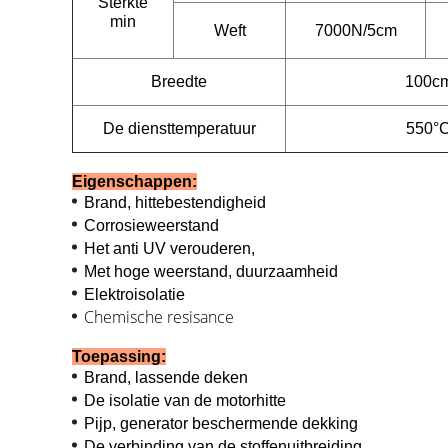
Sterkte
min
Weft
7000N/5cm
Breedte
100c
De diensttemperatuur
550°
Eigenschappen:
Brand, hittebestendigheid
Corrosieweerstand
Het anti UV verouderen,
Met hoge weerstand, duurzaamheid
Elektroisolatie
Chemische resisance
Toepassing:
Brand, lassende deken
De isolatie van de motorhitte
Pijp, generator beschermende dekking
De verbinding van de stoffenuitbreiding