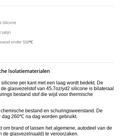
js Silicone
 satijn
svezel onder 550℃
he Isolatiematerialen
s silicone per kant met een laag wordt bedekt. De
de glasvezelstof van 45.7oz/yd2 silicone is bilateraal
ings bestand stof die wijd voor thermische
d, chemische bestand en schuringsweerstand. De
er dag 260℃ na dag worden gebruikt.
kt om brand of lassen het algemene, autodeel van de
an de glasvezelnaald) te veroorzaken.