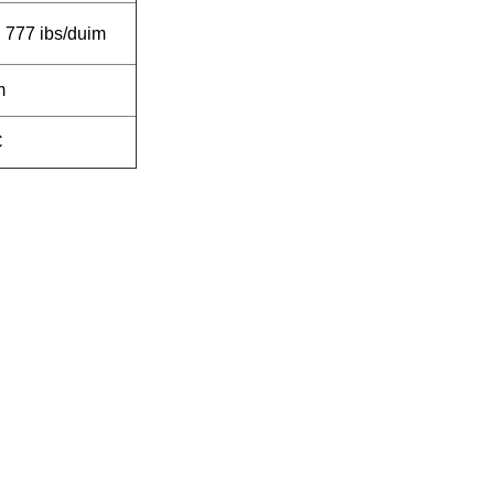
777 ibs/duim
m
C