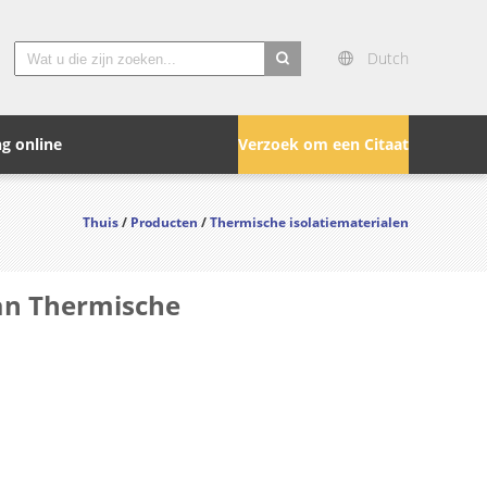
Dutch
search
g online
Verzoek om een Citaat
Thuis
/
Producten
/
Thermische isolatiematerialen
van Thermische