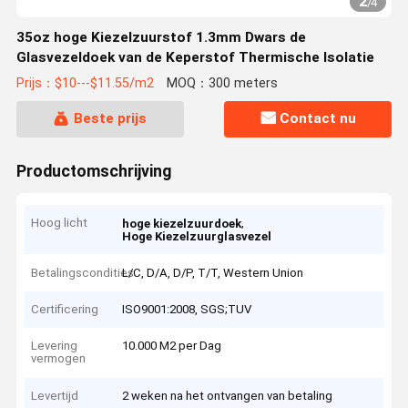
2
/
4
35oz hoge Kiezelzuurstof 1.3mm Dwars de
Glasvezeldoek van de Keperstof Thermische Isolatie
Prijs：$10---$11.55/m2
MOQ：300 meters
Beste prijs
Contact nu
Productomschrijving
Hoog licht
,
hoge kiezelzuurdoek
Hoge Kiezelzuurglasvezel
Betalingscondities
L/C, D/A, D/P, T/T, Western Union
Certificering
ISO9001:2008, SGS;TUV
Levering
10.000 M2 per Dag
vermogen
Levertijd
2 weken na het ontvangen van betaling