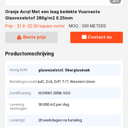
2
/
4
Oranje Acryl Met een laag bedekte Vuurvaste
Glasvezelstof 280g/m2 0.25mm
Prijs：$1.8--$2.30/square meter
MOQ：500 METERS
Beste prijs
Contact nu
Productomschrijving
Hoog licht
,
glasvezelstof
fiberglasdoek
Betalingscondities
L/C, D/A, D/P, T/T, Western Union
Certificering
ISO9001:2008; SGS
Levering
30.000 m2 per dag
vermogen
Levertijd
20 werkdagen na betaling