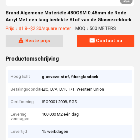
2
/
4
Brand Algemene Materiële 480GSM 0.45mm de Rode
Acryl Met een laag bedekte Stof van de Glasvezeldoek
Prijs：$1.8--$2.30/square meter
MOQ：500 METERS
Beste prijs
Contact nu
Productomschrijving
Hoog licht
,
glasvezelstof
fiberglasdoek
Betalingscondities
L/C, D/A, D/P, T/T, Western Union
Certificering
ISO9001:2008; SGS
Levering
100.000 M2 één dag
vermogen
Levertijd
15 werkdagen